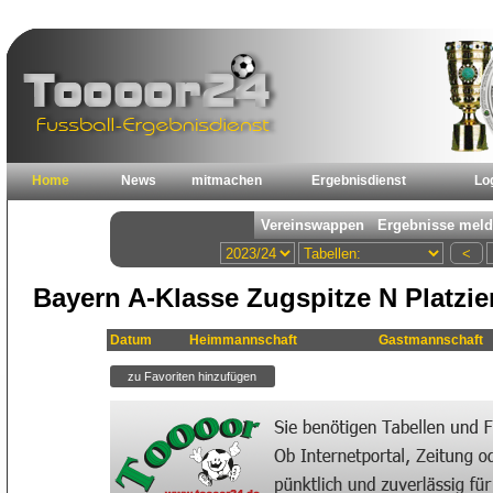
Home
News
mitmachen
Ergebnisdienst
Lo
Bayern A-Klasse Zugspitze N Platzi
Datum
Heimmannschaft
Gastmannschaft