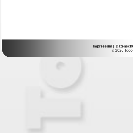
Impressum
|
Datensch
© 2026 Toooor