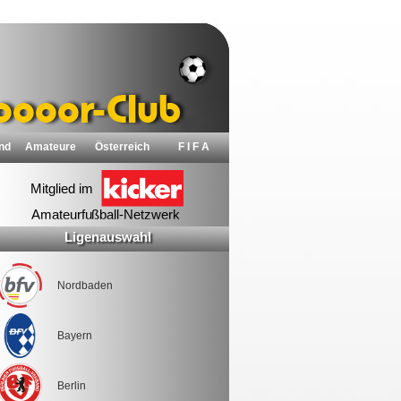
nd
Amateure
Österreich
F I F A
Ligenauswahl
Nordbaden
Bayern
Berlin