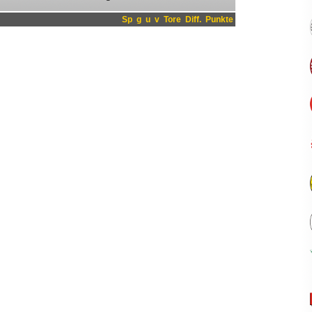
Sp
g
u
v
Tore
Diff.
Punkte