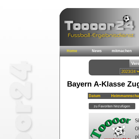
Home
News
mitmachen
Bayern A-Klasse Zug
Datum
Heimmannscha