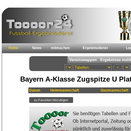
Home
News
mitmachen
Ergebnisdienst
Lo
Bayern A-Klasse Zugspitze U Pla
Datum
Heimmannschaft
Gastmannschaft