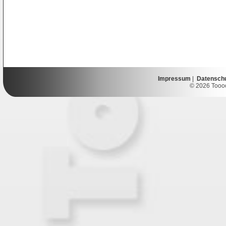
Impressum
|
Datensch
© 2026 Toooor