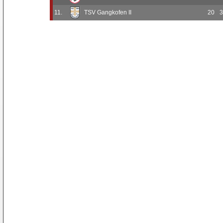
11.
TSV Gangkofen II
20
3