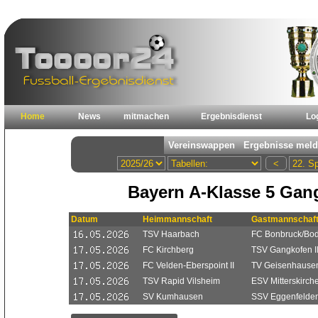
Home
News
mitmachen
Ergebnisdienst
Lo
Bayern A-Klasse 5 Gan
Datum
Heimmannschaft
Gastmannschaf
TSV Haarbach
FC Bonbruck/Bode
FC Kirchberg
TSV Gangkofen I
FC Velden-Eberspoint II
TV Geisenhausen
TSV Rapid Vilsheim
ESV Mitterskirch
SV Kumhausen
SSV Eggenfelden 