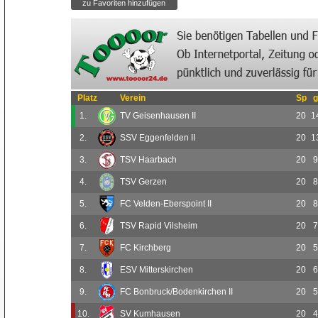
Platz
Verein
Sp
g
1.
TV Geisenhausen II
20
1
2.
SSV Eggenfelden II
20
1
3.
TSV Haarbach
20
9
4.
TSV Gerzen
20
8
5.
FC Velden-Eberspoint II
20
8
6.
TSV Rapid Vilsheim
20
7
7.
FC Kirchberg
20
5
8.
ESV Mitterskirchen
20
6
9.
FC Bonbruck/Bodenkirchen II
20
5
10.
SV Kumhausen
20
4