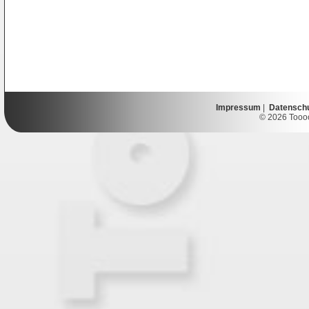
Impressum
|
Datensch
© 2026 Toooor