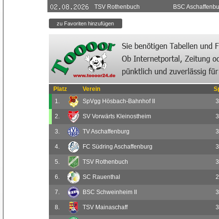
TSV Rothenbuch
BSC Aschaffenbu
Platz
Verein
S
1.
SpVgg Hösbach-Bahnhof II
3
2.
SV Vorwärts Kleinostheim
3
3.
TV Aschaffenburg
3
4.
FC Südring Aschaffenburg
3
5.
TSV Rothenbuch
3
6.
SC Rauenthal
2
7.
BSC Schweinheim II
3
8.
TSV Mainaschaff
3