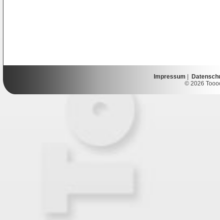
Impressum
|
Datensch
© 2026 Toooor