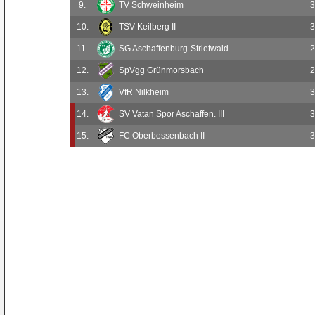
9.
TV Schweinheim
3
10.
TSV Keilberg II
3
11.
SG Aschaffenburg-Strietwald
2
12.
SpVgg Grünmorsbach
2
13.
VfR Nilkheim
3
14.
SV Vatan Spor Aschaffen. III
3
15.
FC Oberbessenbach II
3