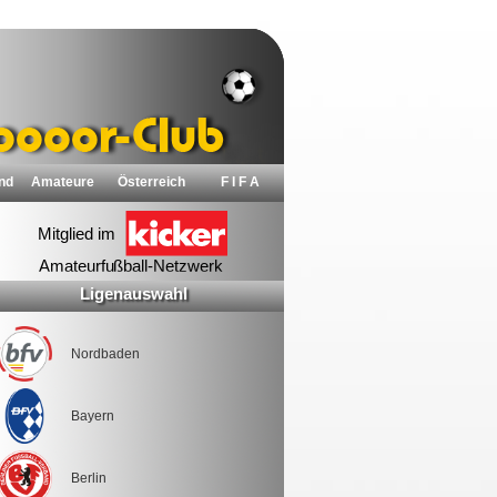
nd
Amateure
Österreich
F I F A
Ligenauswahl
Nordbaden
Bayern
Berlin