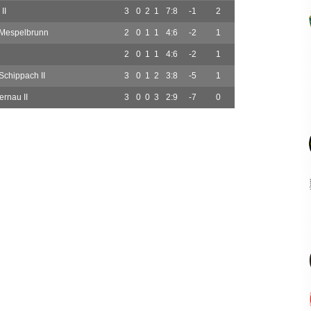
II
3
0
2
1
7:8
-1
2
/Mespelbrunn
2
0
1
1
4:6
-2
1
2
0
1
1
4:6
-2
1
Schippach II
3
0
1
2
3:8
-5
1
rnau II
3
0
0
3
2:9
-7
0