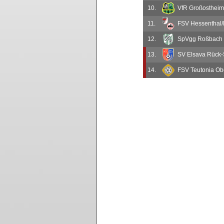
10.
VfR Großostheim 
11.
FSV Hessenthal
12.
SpVgg Roßbach
13.
SV Elsava Rück-
14.
FSV Teutonia Obe