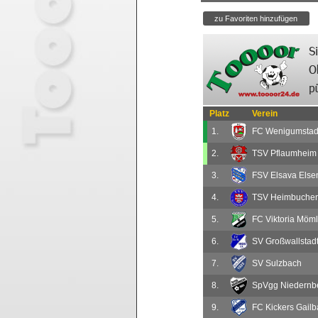
Platz
Verein
1.
FC Wenigumstad
2.
TSV Pflaumheim 
3.
FSV Elsava Elsenf
4.
TSV Heimbuchent
5.
FC Viktoria Möml
6.
SV Großwallstadt 
7.
SV Sulzbach
8.
SpVgg Niedernbe
9.
FC Kickers Gailb