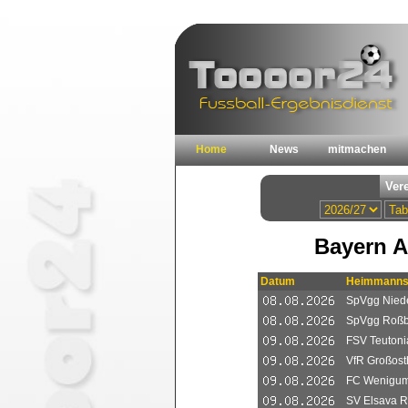
Home
News
mitmachen
Bayern A
Datum
Heimmanns
SpVgg Niede
SpVgg Roß
FSV Teutoni
VfR Großosth
FC Wenigum
SV Elsava R