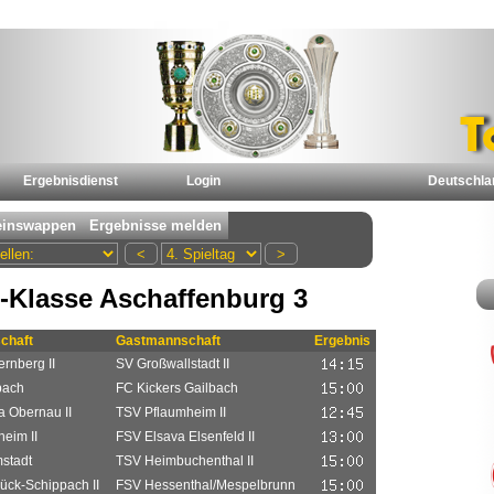
Ergebnisdienst
Login
Deutschla
-Klasse Aschaffenburg 3
chaft
Gastmannschaft
Ergebnis
rnberg II
SV Großwallstadt II
bach
FC Kickers Gailbach
a Obernau II
TSV Pflaumheim II
eim II
FSV Elsava Elsenfeld II
stadt
TSV Heimbuchenthal II
ück-Schippach II
FSV Hessenthal/Mespelbrunn