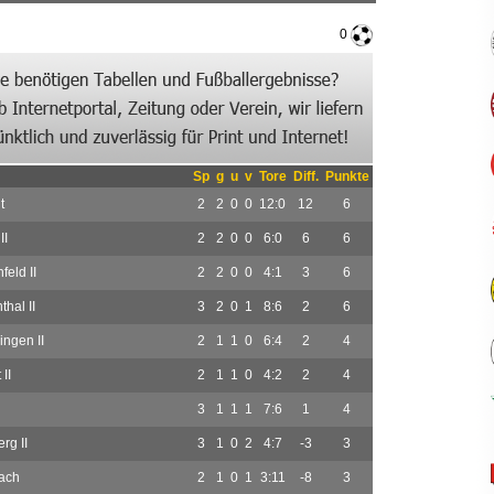
0
Sp
g
u
v
Tore
Diff.
Punkte
t
2
2
0
0
12:0
12
6
II
2
2
0
0
6:0
6
6
eld II
2
2
0
0
4:1
3
6
hal II
3
2
0
1
8:6
2
6
ingen II
2
1
1
0
6:4
2
4
II
2
1
1
0
4:2
2
4
3
1
1
1
7:6
1
4
rg II
3
1
0
2
4:7
-3
3
ach
2
1
0
1
3:11
-8
3