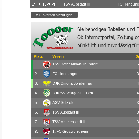
TSV Aubstadt III
FC Hendun
Platz
Verein
S
1.
TSV Rothhausen/Thundorf
5
2.
FC Hendungen
3
3.
DJK Ginolfs/Sondernau
4
4.
DJK/SV Wargolshausen
4
5.
ASV Sulzfeld
3
6.
TSV Aubstadt III
3
7.
TSV Mellrichstadt II
3
8.
1. FC Großwenkheim
3