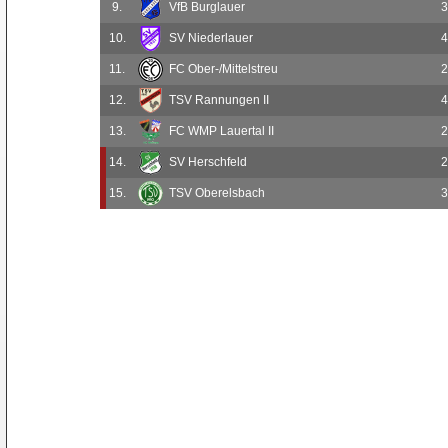
9.
VfB Burglauer
3
10.
SV Niederlauer
4
11.
FC Ober-/Mittelstreu
2
12.
TSV Rannungen II
4
13.
FC WMP Lauertal II
2
14.
SV Herschfeld
2
15.
TSV Oberelsbach
3