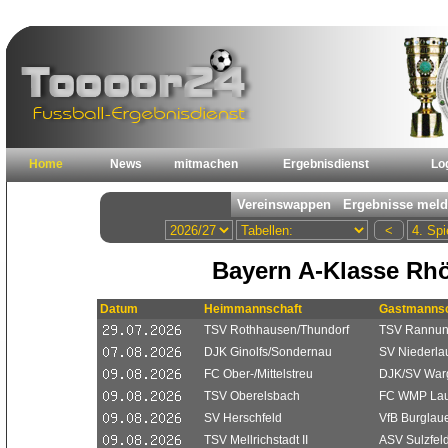
Home
News
mitmachen
Ergebnisdienst
Lo
Bayern A-Klasse Rh
Datum
Heimmannschaft
Gastmannsc
TSV Rothhausen/Thundorf
TSV Rannung
DJK Ginolfs/Sondernau
SV Niederla
FC Ober-/Mittelstreu
DJK/SV War
TSV Oberelsbach
FC WMP Laue
SV Herschfeld
VfB Burglau
TSV Mellrichstadt II
ASV Sulzfel