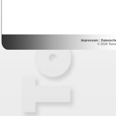
Impressum
|
Datensch
© 2026 Toooor