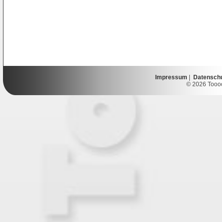
Impressum
|
Datensch
© 2026 Toooor