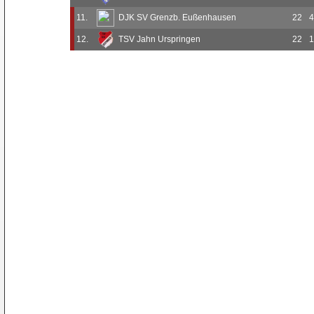
11.
DJK SV Grenzb. Eußenhausen
22
4
12.
TSV Jahn Urspringen
22
1