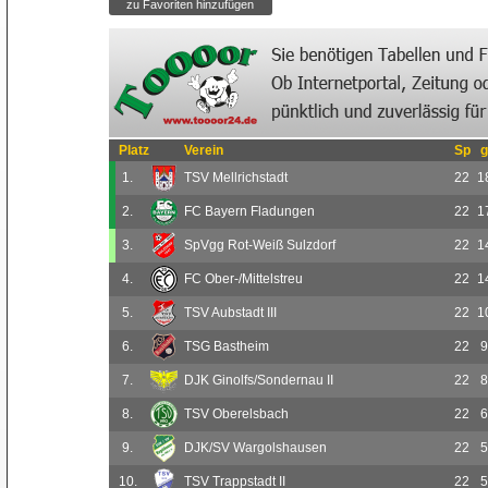
Platz
Verein
Sp
g
1.
TSV Mellrichstadt
22
1
2.
FC Bayern Fladungen
22
1
3.
SpVgg Rot-Weiß Sulzdorf
22
1
4.
FC Ober-/Mittelstreu
22
1
5.
TSV Aubstadt III
22
1
6.
TSG Bastheim
22
9
7.
DJK Ginolfs/Sondernau II
22
8
8.
TSV Oberelsbach
22
6
9.
DJK/SV Wargolshausen
22
5
10.
TSV Trappstadt II
22
5