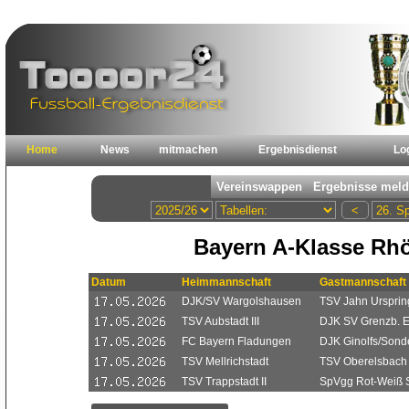
Home
News
mitmachen
Ergebnisdienst
Lo
Bayern A-Klasse Rh
Datum
Heimmannschaft
Gastmannschaft
DJK/SV Wargolshausen
TSV Jahn Urspri
TSV Aubstadt III
DJK SV Grenzb. 
FC Bayern Fladungen
DJK Ginolfs/Sonde
TSV Mellrichstadt
TSV Oberelsbach
TSV Trappstadt II
SpVgg Rot-Weiß S