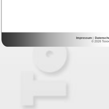
Impressum
|
Datensch
© 2026 Toooor