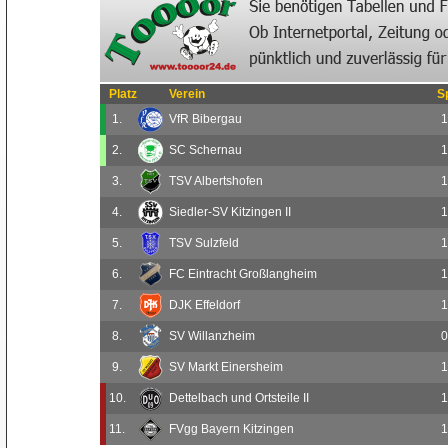
Platz
Verein
S
1.
VfR Bibergau
1
2.
SC Schernau
1
3.
TSV Albertshofen
1
4.
Siedler-SV Kitzingen II
1
5.
TSV Sulzfeld
1
6.
FC Eintracht Großlangheim
1
7.
DJK Effeldorf
1
8.
SV Willanzheim
0
9.
SV Markt Einersheim
1
10.
Dettelbach und Ortsteile II
1
11.
FVgg Bayern Kitzingen
1