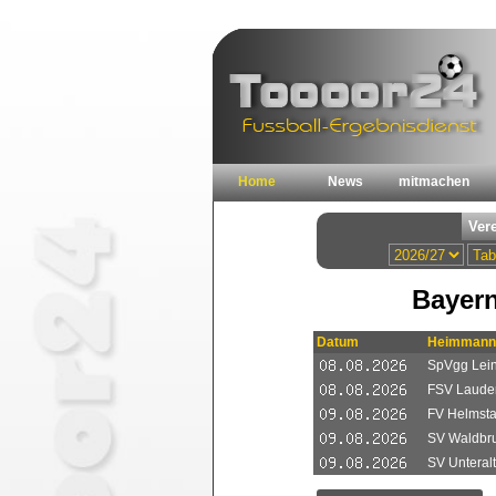
Home
News
mitmachen
Bayern
Datum
Heimmann
SpVgg Lei
FSV Lauden
FV Helmstad
SV Waldbru
SV Unteral