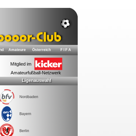
nd
Amateure
Österreich
F I F A
Ligenauswahl
Nordbaden
Bayern
Berlin