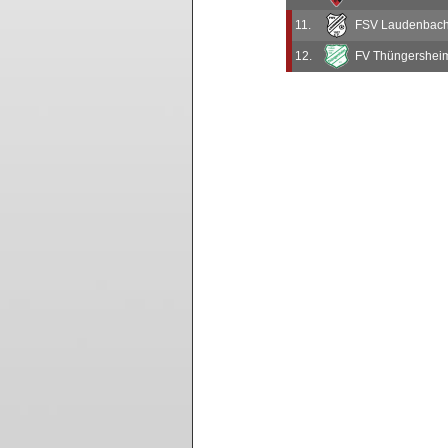
11.
FSV Laudenbach/
12.
FV Thüngersheim