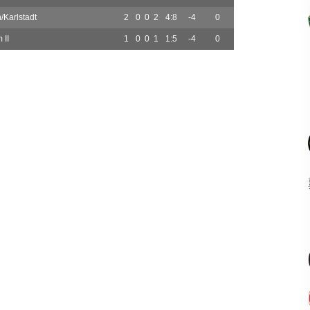
Karlstadt
2
0
0
2
4:8
-4
0
 II
1
0
0
1
1:5
-4
0