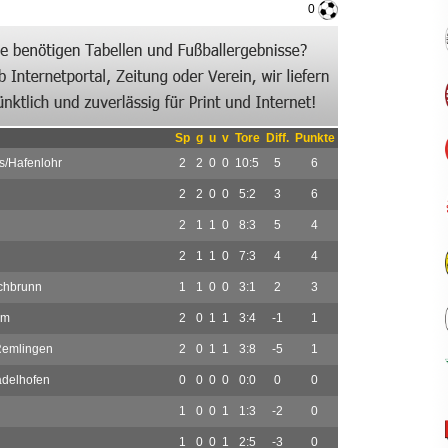
0
Sp
g
u
v
Tore
Diff.
Punkte
s/Hafenlohr
2
2
0
0
10:5
5
6
2
2
0
0
5:2
3
6
2
1
1
0
8:3
5
4
2
1
1
0
7:3
4
4
chbrunn
1
1
0
0
3:1
2
3
im
2
0
1
1
3:4
-1
1
Remlingen
2
0
1
1
3:8
-5
1
delhofen
0
0
0
0
0:0
0
0
1
0
0
1
1:3
-2
0
1
0
0
1
2:5
-3
0