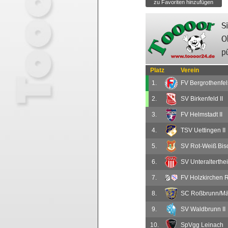
Platz
Verein
1.
FV Bergrothenfel
2.
SV Birkenfeld II
3.
FV Helmstadt II
4.
TSV Uettingen II
5.
SV Rot-Weiß Bis
6.
SV Unteralterthe
7.
FV Holzkirchen 
8.
SC Roßbrunn/Mä
9.
SV Waldbrunn II
10.
SpVgg Leinach