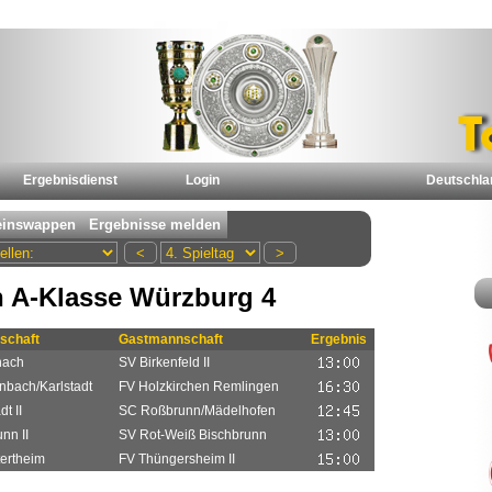
Ergebnisdienst
Login
Deutschla
 A-Klasse Würzburg 4
schaft
Gastmannschaft
Ergebnis
nach
SV Birkenfeld II
bach/Karlstadt
FV Holzkirchen Remlingen
t II
SC Roßbrunn/Mädelhofen
nn II
SV Rot-Weiß Bischbrunn
tertheim
FV Thüngersheim II