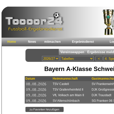
Home
News
mitmachen
Ergebnisdienst
Lo
Bayern A-Klasse Schwei
Datum
Heimmannschaft
Gastmannschaf
TSV Castell
SV Frankenwinh
TSV Grafenrheinfeld II
DJK Großgressin
VfL Volkach am Main II
DJK Traustadt
SV Altenschönbach
SG Franken 06 S