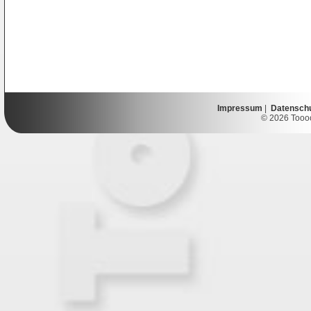
Impressum
|
Datensch
© 2026 Toooor