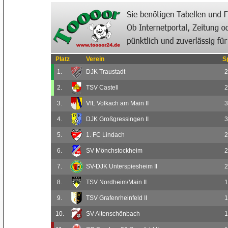
Platz
Verein
S
1.
DJK Traustadt
2
2.
TSV Castell
2
3.
VfL Volkach am Main II
3
4.
DJK Großgressingen II
3
5.
1. FC Lindach
2
6.
SV Mönchstockheim
2
7.
SV-DJK Unterspiesheim II
2
8.
TSV Nordheim/Main II
1
9.
TSV Grafenrheinfeld II
1
10.
SV Altenschönbach
1