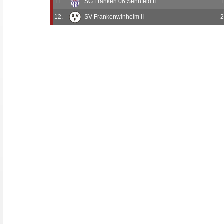
11.
SG Franken 06 Sennfeld II
1
12.
SV Frankenwinheim II
2