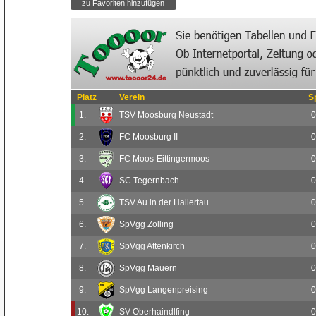
Platz
Verein
S
1.
TSV Moosburg Neustadt
0
2.
FC Moosburg II
0
3.
FC Moos-Eittingermoos
0
4.
SC Tegernbach
0
5.
TSV Au in der Hallertau
0
6.
SpVgg Zolling
0
7.
SpVgg Attenkirch
0
8.
SpVgg Mauern
0
9.
SpVgg Langenpreising
0
10.
SV Oberhaindlfing
0