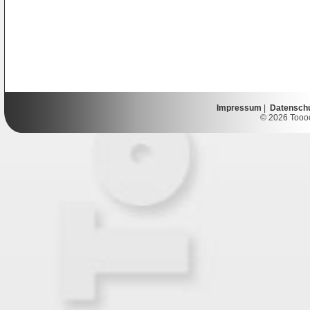
Impressum
|
Datensch
© 2026 Toooor