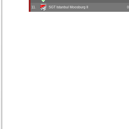
11.
SGT Istanbul Moosburg II
0