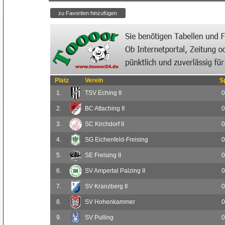
Platz
Verein
S
1.
TSV Eching II
0
2.
BC Attaching II
0
3.
SC Kirchdorf II
0
4.
SG Eichenfeld-Freising
0
5.
SE Freising II
0
6.
SV Ampertal Palzing II
0
7.
SV Kranzberg II
0
8.
SV Hohenkammer
0
9.
SV Pulling
0