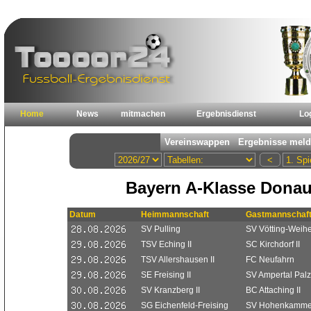
Home
News
mitmachen
Ergebnisdienst
Lo
Bayern A-Klasse Donau/
Datum
Heimmannschaft
Gastmannschaf
SV Pulling
SV Vötting-Weihe
TSV Eching II
SC Kirchdorf II
TSV Allershausen II
FC Neufahrn
SE Freising II
SV Ampertal Palzi
SV Kranzberg II
BC Attaching II
SG Eichenfeld-Freising
SV Hohenkamme