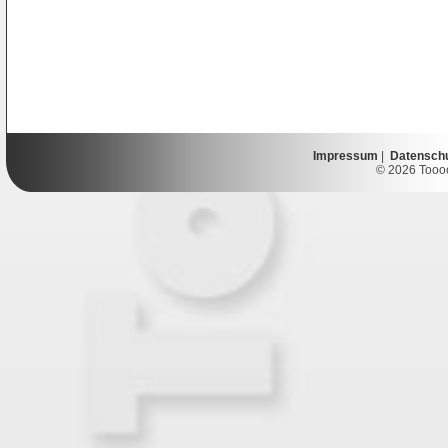
Impressum
|
Datensch
© 2026 Toooor