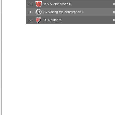
10.
TSV Allershausen II
0
11.
SV Vötting-Weihenstephan II
0
12.
FC Neufahrn
0