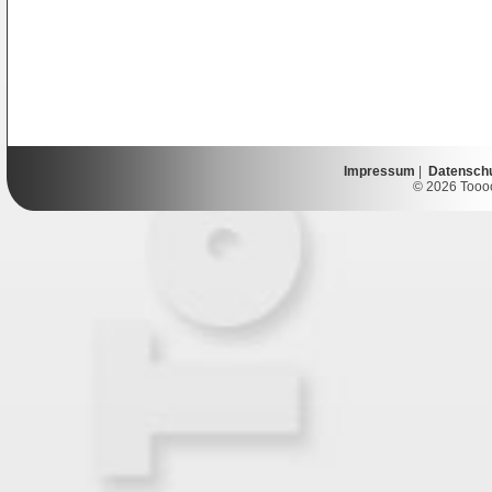
Impressum
|
Datensch
© 2026 Toooor