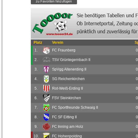
Platz
Verein
S
1.
FC Fraunberg
0
2.
TSV Grüntegernbach II
0
3.
SpVgg Altenerding II
0
4.
SG Reichenkirchen
0
5.
Rot-Weiß-Erding II
0
6.
FSV Steinkirchen
0
7.
FC Sportfreunde Schwaig II
0
8.
FC SF Eitting II
0
9.
FC Inning am Holz
0
10.
FC Hohenpolding
0