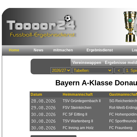
Home
News
mitmachen
Ergebnisdienst
Lo
Bayern A-Klasse Donau/
Datum
Heimmannschaft
Gastmannschaf
TSV Grüntegernbach II
SG Reichenkirc
FSV Steinkirchen
Rot-Weiß-Erding 
FC SF Eitting II
FC Hohenpoldin
TSV Wartenberg II
FC Sportfreunde
FC Inning am Holz
FC Fraunberg