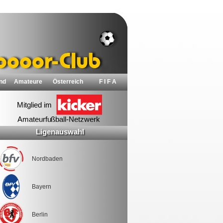
nd
Amateure
Österreich
F I F A
Ligenauswahl
Nordbaden
Bayern
Berlin