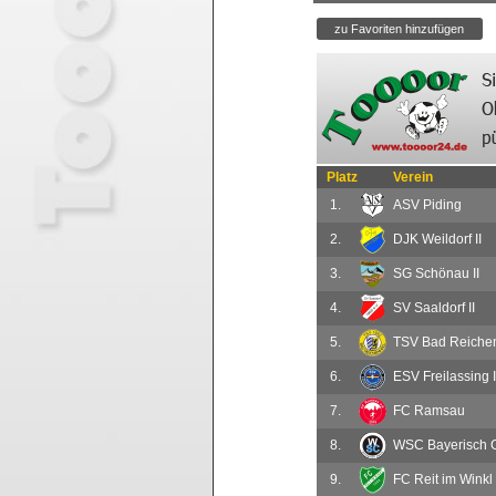
Platz
Verein
1.
ASV Piding
2.
DJK Weildorf II
3.
SG Schönau II
4.
SV Saaldorf II
5.
TSV Bad Reichenh
6.
ESV Freilassing I
7.
FC Ramsau
8.
WSC Bayerisch 
9.
FC Reit im Winkl