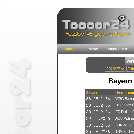
Home
News
mitmachen
Bayern 
Datum
Heimmann
WSC Bayer
BSC Surhe
FC Reit im 
ASV Piding
DJK Weildor
TSV Bad Re