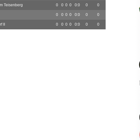
m Teisenberg
0
0
0
0
0:0
0
0
0
0
0
0
0:0
0
0
 II
0
0
0
0
0:0
0
0