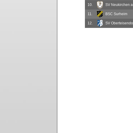
10.
SV Neukirchen a
11.
BSC Surheim
12.
SV Oberteisendorf