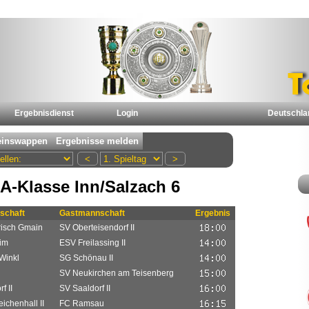
Ergebnisdienst
Login
Deutschla
A-Klasse Inn/Salzach 6
schaft
Gastmannschaft
Ergebnis
isch Gmain
SV Oberteisendorf II
im
ESV Freilassing II
Winkl
SG Schönau II
SV Neukirchen am Teisenberg
f II
SV Saaldorf II
ichenhall II
FC Ramsau