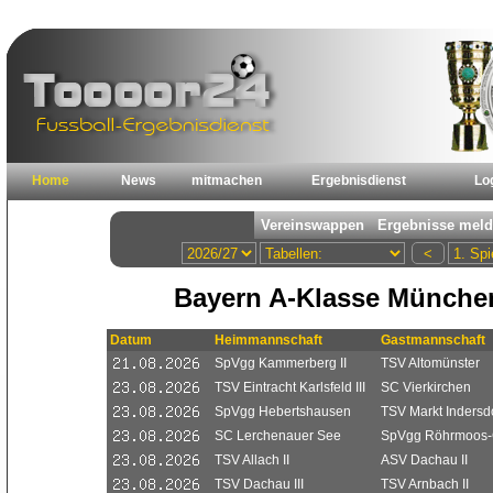
Home
News
mitmachen
Ergebnisdienst
Lo
Bayern A-Klasse Münche
Datum
Heimmannschaft
Gastmannschaft
SpVgg Kammerberg II
TSV Altomünster
TSV Eintracht Karlsfeld III
SC Vierkirchen
SpVgg Hebertshausen
TSV Markt Indersdor
SC Lerchenauer See
SpVgg Röhrmoos-
TSV Allach II
ASV Dachau II
TSV Dachau III
TSV Arnbach II