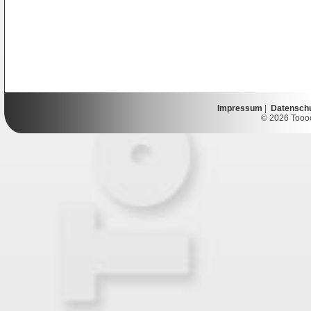
Impressum
|
Datensch
© 2026 Toooor