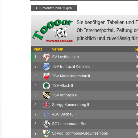
Platz
Verein
S
1.
SV Lochhausen
0
2.
TSV Eintracht Karlsfeld III
0
3.
TSV Markt Indersdorf II
0
4.
TSV Allach II
0
5.
TSV Arnbach II
0
6.
SpVgg Kammerberg II
0
7.
ASV Dachau II
0
8.
SC Lerchenauer See
0
9.
SpVgg Röhrmoos-Großinzemoos
0