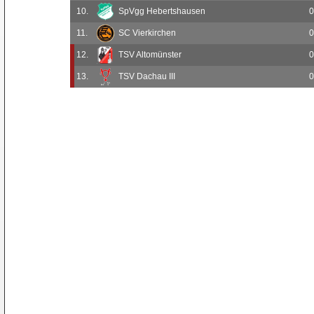
10.
SpVgg Hebertshausen
0
11.
SC Vierkirchen
0
12.
TSV Altomünster
0
13.
TSV Dachau III
0