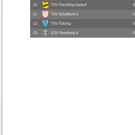
10.
TSV Perchting Hadorf
0
11.
TSV Schäftlarn II
0
12.
TSV Tutzing
0
13.
ESV Penzberg II
0