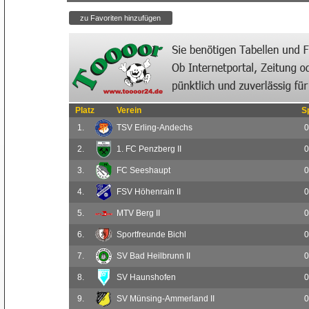
Platz
Verein
S
1.
TSV Erling-Andechs
0
2.
1. FC Penzberg II
0
3.
FC Seeshaupt
0
4.
FSV Höhenrain II
0
5.
MTV Berg II
0
6.
Sportfreunde Bichl
0
7.
SV Bad Heilbrunn II
0
8.
SV Haunshofen
0
9.
SV Münsing-Ammerland II
0