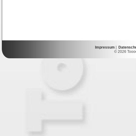
Impressum
|
Datensch
© 2026 Toooor