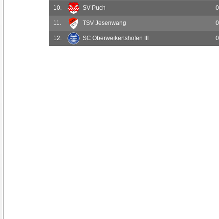
10.
SV Puch
0
11.
TSV Jesenwang
0
12.
SC Oberweikertshofen III
0