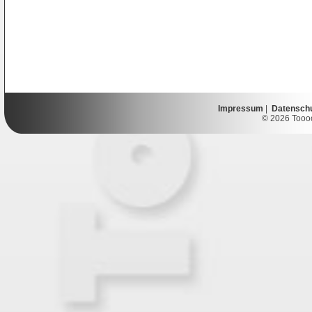
Impressum
|
Datensch
© 2026 Toooor