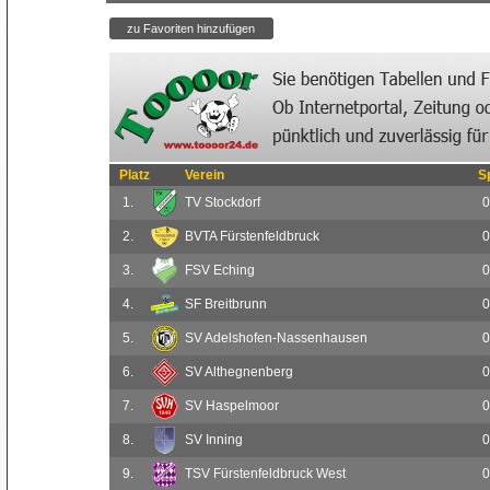
Platz
Verein
S
1.
TV Stockdorf
0
2.
BVTA Fürstenfeldbruck
0
3.
FSV Eching
0
4.
SF Breitbrunn
0
5.
SV Adelshofen-Nassenhausen
0
6.
SV Althegnenberg
0
7.
SV Haspelmoor
0
8.
SV Inning
0
9.
TSV Fürstenfeldbruck West
0