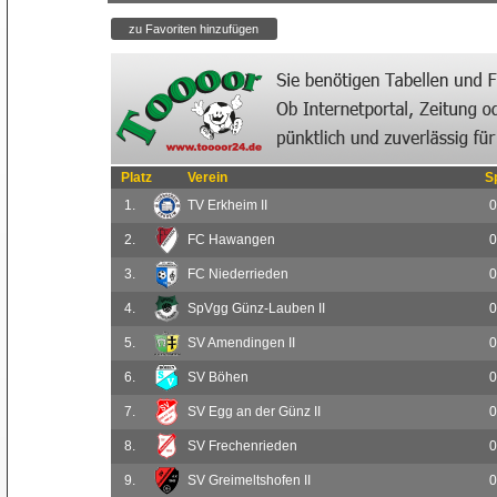
Platz
Verein
S
1.
TV Erkheim II
0
2.
FC Hawangen
0
3.
FC Niederrieden
0
4.
SpVgg Günz-Lauben II
0
5.
SV Amendingen II
0
6.
SV Böhen
0
7.
SV Egg an der Günz II
0
8.
SV Frechenrieden
0
9.
SV Greimeltshofen II
0