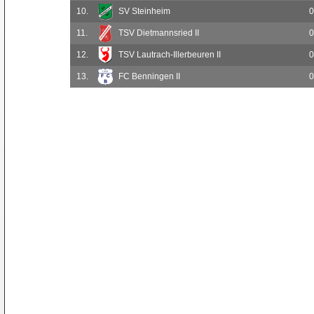
10.
SV Steinheim
0
11.
TSV Dietmannsried II
0
12.
TSV Lautrach-Illerbeuren II
0
13.
FC Benningen II
0