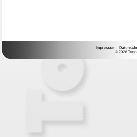
Impressum
|
Datensch
© 2026 Toooor