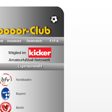
nd
Amateure
Österreich
F I F A
Ligenauswahl
Nordbaden
Bayern
Berlin