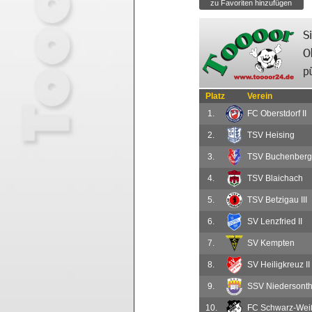
Platz
Verein
1.
FC Oberstdorf II
2.
TSV Heising
3.
TSV Buchenberg
4.
TSV Blaichach
5.
TSV Betzigau III
6.
SV Lenzfried II
7.
SV Kempten
8.
SV Heiligkreuz II
9.
SSV Niedersontho
10.
FC Schwarz-Wei