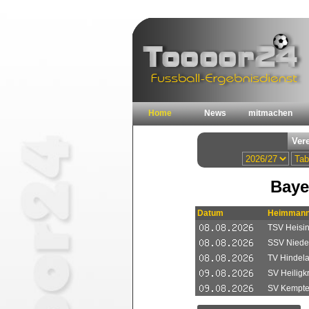
Home
News
mitmachen
Baye
Datum
Heimmann
TSV Heisi
SSV Nieder
TV Hindel
SV Heiligkr
SV Kempt