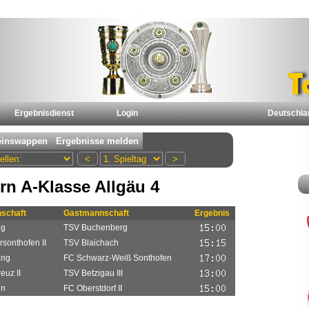
Ergebnisdienst
Login
Deutschla
rn A-Klasse Allgäu 4
schaft
Gastmannschaft
Ergebnis
ng
TSV Buchenberg
sonthofen II
TSV Blaichach
ang
FC Schwarz-Weiß Sonthofen
euz II
TSV Betzigau III
en
FC Oberstdorf II