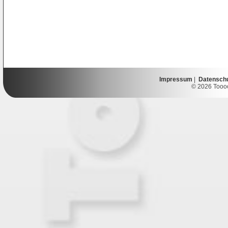
Impressum
|
Datensch
© 2026 Toooor