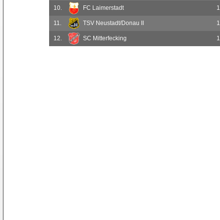
10.
FC Laimerstadt
1
11.
TSV Neustadt/Donau II
1
12.
SC Mitterfecking
1