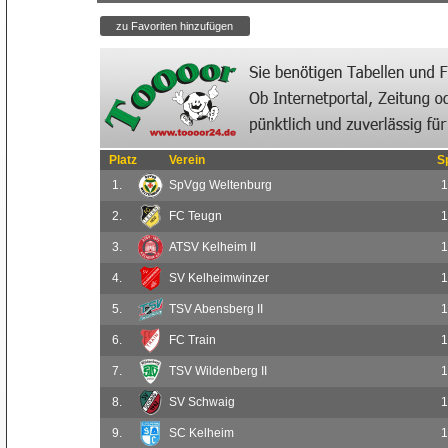
Platz
Verein
S
1.
SpVgg Weltenburg
1
2.
FC Teugn
1
3.
ATSV Kelheim II
1
4.
SV Kelheimwinzer
1
5.
TSV Abensberg II
1
6.
FC Train
1
7.
TSV Wildenberg II
1
8.
SV Schwaig
1
9.
SC Kelheim
1