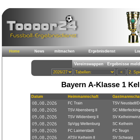
Home
News
mitmachen
Ergebnisdienst
Lo
Bayern A-Klasse 1 Ke
Datum
Heimmannschaft
Gastmannschaf
FC Train
TSV Neustadt/D
TSV Abensberg II
SC Mitterfeckin
TSV Wildenberg II
SV Kelheimwinz
SpVgg Weltenburg
SC Kelheim
FC Laimerstadt
FC Teugn
ATSV Kelheim II
SV Schwaig