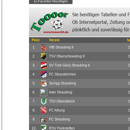
Platz
Verein
S
1.
VfB Straubing II
2
2.
TSV Oberschneiding II
2
3.
SV Türk Gücü Straubing II
2
4.
FC Strasskirchen
1
5.
SpVgg Straubing
2
6.
Inter Straubing
2
7.
TSV Oberalteich
2
8.
FC Alburg
2
9.
FC Straubing
2
10.
RSV Parkstetten
1