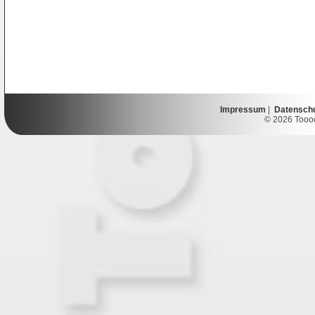
Impressum
|
Datensch
© 2026 Toooor