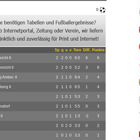
0
Sp
g
u
v
Tore
Diff.
Punkte
icht II
2
2
0
0
6:0
6
6
richt II
2
2
0
0
5:2
3
6
g Amber. II
2
1
1
0
6:4
2
4
erg II
2
1
1
0
6:5
1
4
2
1
0
1
5:3
2
3
sdorf
2
1
0
1
5:5
0
3
II
2
1
0
1
1:3
-2
3
2
0
2
0
3:3
0
2
1
0
1
0
3:3
0
1