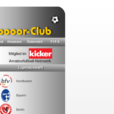
nd
Amateure
Österreich
F I F A
Ligenauswahl
Nordbaden
Bayern
Berlin