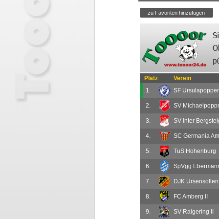
Platz
Verein
1.
SF Ursulapoppenr
2.
SV Michaelpoppen
3.
SV Inter Bergstei
4.
SC Germania Amb
5.
TuS Hohenburg
6.
SpVgg Ebermann
7.
DJK Ursensollen 
8.
FC Amberg II
9.
SV Raigering II