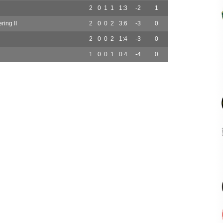
2
0
1
1
1:3
-2
1
ring II
2
0
0
2
3:6
-3
0
2
0
0
2
1:4
-3
0
1
0
0
1
0:4
-4
0