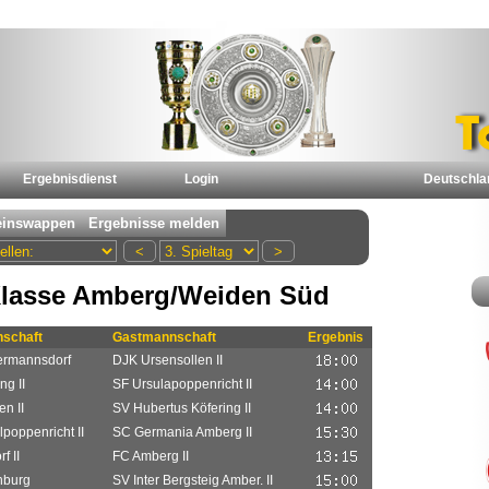
Ergebnisdienst
Login
Deutschla
Klasse Amberg/Weiden Süd
schaft
Gastmannschaft
Ergebnis
rmannsdorf
DJK Ursensollen II
ng II
SF Ursulapoppenricht II
n II
SV Hubertus Köfering II
poppenricht II
SC Germania Amberg II
f II
FC Amberg II
nburg
SV Inter Bergsteig Amber. II