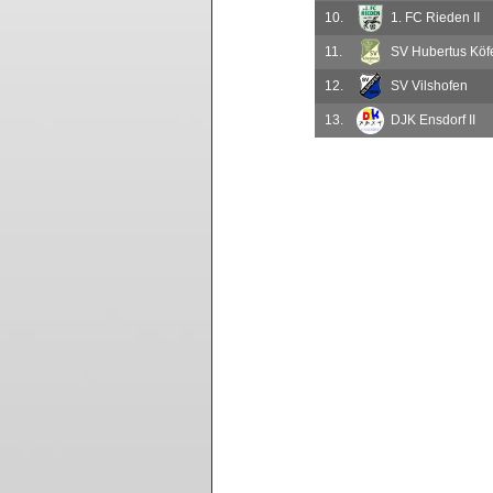
10.
1. FC Rieden II
11.
SV Hubertus Köfe
12.
SV Vilshofen
13.
DJK Ensdorf II