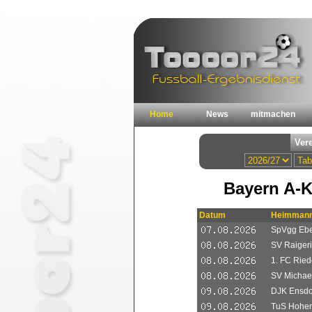
Home
News
mitmachen
Bayern A-
Datum
Heimmann
SpVgg Ebe
SV Raigeri
1. FC Riede
SV Michael
DJK Ensdor
TuS Hohe