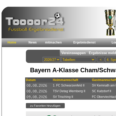
Home
News
mitmachen
Ergebnisdienst
Lo
Bayern A-Klasse Cham/Schw
Datum
Heimmannschaft
Gastmannschaf
1. FC Schwarzenfeld II
SV Kemnath am B
TSV Detag Wernberg II
SC Katzdorf II
SV Trisching II
FC Oberviechtach