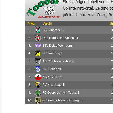
Platz
Verein
S
1.
SG Silbersee II
3
2.
DJK Dürnsricht-Wolfring II
2
3.
TSV Detag Wernberg II
2
4.
SV Trisching II
1
5.
1. FC Schwarzenfeld II
2
6.
SV Diendorf II
2
7.
SC Katzdorf II
3
8.
SV Haselbach II
1
9.
FC Oberviechtach-Teunz II
1
10.
SV Kemnath am Buchberg II
1