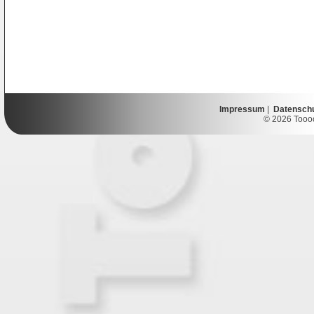
Impressum
|
Datensch
© 2026 Toooor