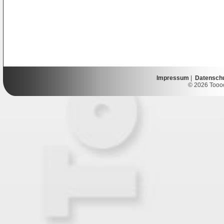
Impressum
|
Datensch
© 2026 Toooor