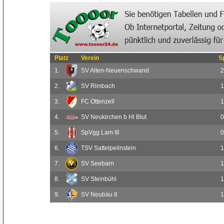
Platz
Verein
S
1.
SV Alten-Neuenschwand
2
2.
SV Rimbach
1
3.
FC Ottenzell
1
4.
SV Neukirchen b Hl Blut
0
5.
SpVgg Lam III
0
6.
TSV Sattelpeilnstein
1
7.
SV Seebarn
1
8.
SV Steinbühl
1
9.
SV Neubäu II
1