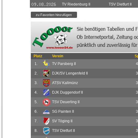
TV Riedenburg II
TSV Dietfurt II
Platz
Verein
S
1.
TV Parsberg II
4
2.
DJK/SV Lengenfeld II
3
3.
ATSV Kallmünz
3
4.
DJK Duggendorf II
3
5.
TSV Deuerling II
3
6.
SG Painten II
3
7.
SV Töging II
3
8.
TSV Dietfurt II
3