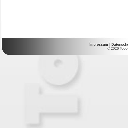
Impressum
|
Datensch
© 2026 Toooor