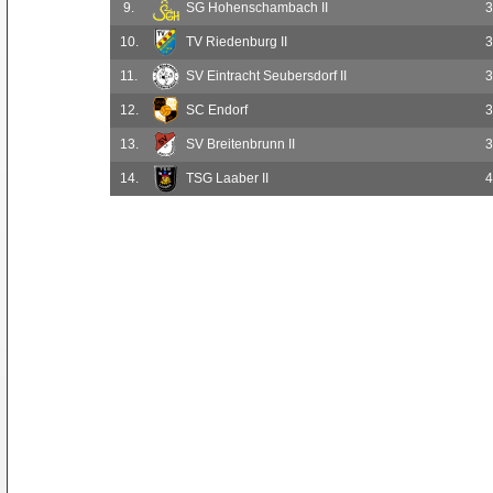
9.
SG Hohenschambach II
3
10.
TV Riedenburg II
3
11.
SV Eintracht Seubersdorf II
3
12.
SC Endorf
3
13.
SV Breitenbrunn II
3
14.
TSG Laaber II
4