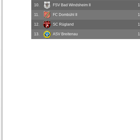
10.
FSV Bad Windsheim II
1
11.
FC Dombühl II
1
12.
SC Rügland
1
13.
ASV Breitenau
1