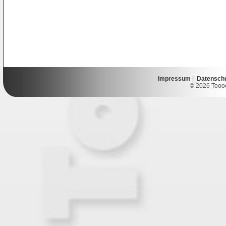
Impressum
|
Datensch
© 2026 Toooor