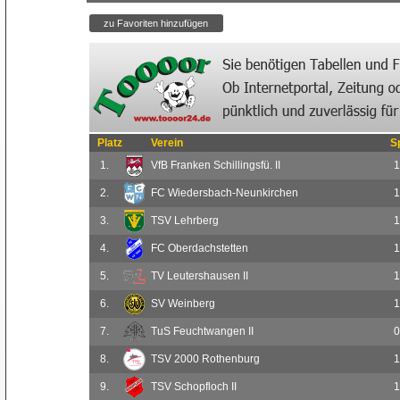
Platz
Verein
S
1.
VfB Franken Schillingsfü. II
1
2.
FC Wiedersbach-Neunkirchen
1
3.
TSV Lehrberg
1
4.
FC Oberdachstetten
1
5.
TV Leutershausen II
1
6.
SV Weinberg
1
7.
TuS Feuchtwangen II
0
8.
TSV 2000 Rothenburg
1
9.
TSV Schopfloch II
1