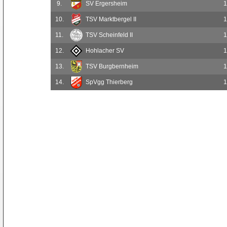
9.
SV Ergersheim
1
10.
TSV Marktbergel II
1
11.
TSV Scheinfeld II
1
12.
Hohlacher SV
1
13.
TSV Burgbernheim
1
14.
SpVgg Thierberg
1