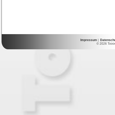
Impressum
|
Datensch
© 2026 Toooor