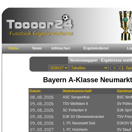
Home
News
mitmachen
Ergebnisdienst
Lo
Bayern A-Klasse Neumarkt
Datum
Heimmannschaft
Gastman
ASC Sengenthal
BSC Woff
TSV Wolfstein II
SV Pölling
SC Pollanten II
DJK-SpVg
DJK SV Oberwiesenacker
TSV Freys
1. FC Neumarkt Süd
DJK/SV Be
1. FC Holzheim
SV Stauf