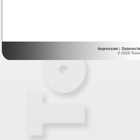
Impressum
|
Datensch
© 2026 Toooor