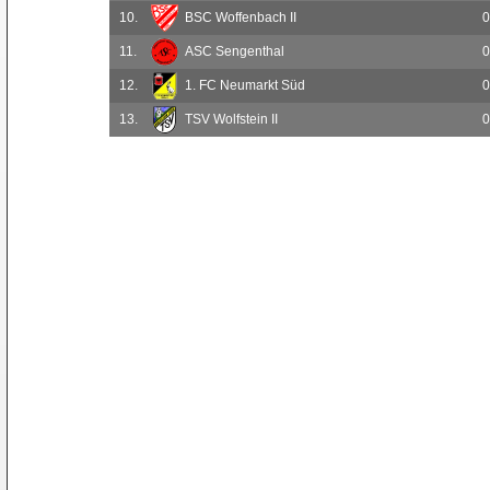
10.
BSC Woffenbach II
0
11.
ASC Sengenthal
0
12.
1. FC Neumarkt Süd
0
13.
TSV Wolfstein II
0