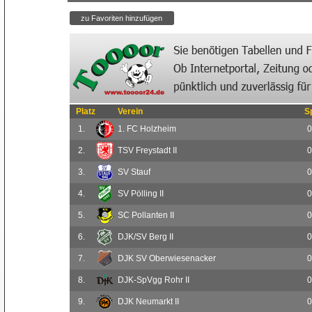
Platz
Verein
S
1.
1. FC Holzheim
0
2.
TSV Freystadt II
0
3.
SV Stauf
0
4.
SV Pölling II
0
5.
SC Pollanten II
0
6.
DJK/SV Berg II
0
7.
DJK SV Oberwiesenacker
0
8.
DJK-SpVgg Rohr II
0
9.
DJK Neumarkt II
0