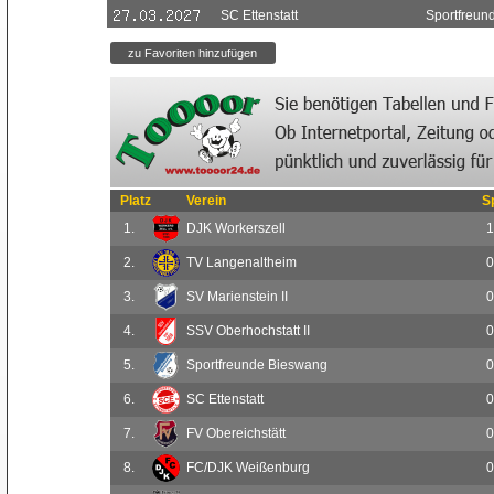
SC Ettenstatt
Sportfreun
Platz
Verein
S
1.
DJK Workerszell
1
2.
TV Langenaltheim
0
3.
SV Marienstein II
0
4.
SSV Oberhochstatt II
0
5.
Sportfreunde Bieswang
0
6.
SC Ettenstatt
0
7.
FV Obereichstätt
0
8.
FC/DJK Weißenburg
0