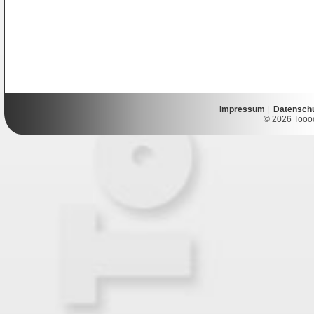
Impressum
|
Datensch
© 2026 Toooor