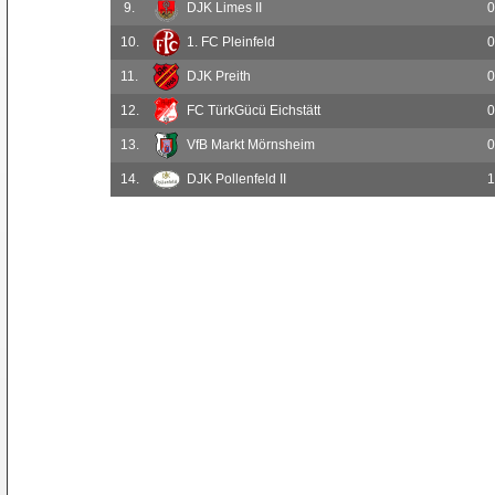
9.
DJK Limes II
0
10.
1. FC Pleinfeld
0
11.
DJK Preith
0
12.
FC TürkGücü Eichstätt
0
13.
VfB Markt Mörnsheim
0
14.
DJK Pollenfeld II
1