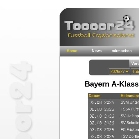
Home
News
mitmachen
Bayern A-Klass
Datum
Heimmann
SVM Unte
TSSV Fürth
SV Hafenp
SV Schotte
FC Fricken
TSV Dörfl