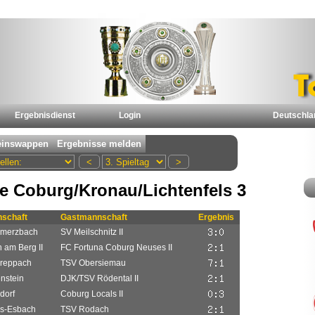
Ergebnisdienst
Login
Deutschla
e Coburg/Kronau/Lichtenfels 3
schaft
Gastmannschaft
Ergebnis
rmerzbach
SV Meilschnitz II
 am Berg II
FC Fortuna Coburg Neuses II
reppach
TSV Obersiemau
nstein
DJK/TSV Rödental II
dorf
Coburg Locals II
es-Esbach
TSV Rodach