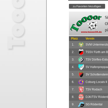
Platz
Verein
1.
SVM Untermerzb
2.
TSSV Fürth am Be
3.
TSV Dörfles-Esb
4.
SV Hafenpreppa
5.
SV Schottenstein
6.
Coburg Locals II
7.
TSV Rodach
8.
DJK/TSV Rödental
9.
SG Rödental