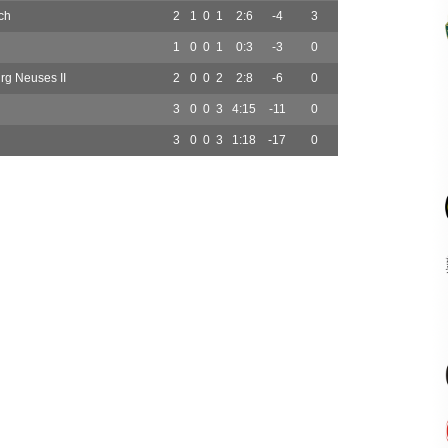
ch
2
1
0
1
2:6
-4
3
1
0
0
1
0:3
-3
0
rg Neuses II
2
0
0
2
2:8
-6
0
3
0
0
3
4:15
-11
0
3
0
0
3
1:18
-17
0