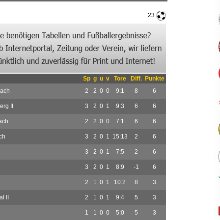
23
Sp
g
u
v
Tore
Diff.
Punkte
ach
2
2
0
0
9:1
8
6
rg II
3
2
0
1
9:3
6
6
ach
2
2
0
0
7:1
6
6
ch
3
2
0
1
15:13
2
6
3
2
0
1
7:5
2
6
3
2
0
1
8:9
-1
6
2
1
0
1
10:2
8
3
 II
2
1
0
1
9:4
5
3
1
1
0
0
5:0
5
3