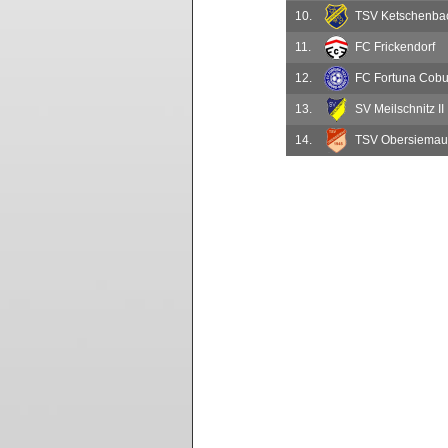
10.
TSV Ketschenba
11.
FC Frickendorf
12.
FC Fortuna Cobu
13.
SV Meilschnitz II
14.
TSV Obersiemau