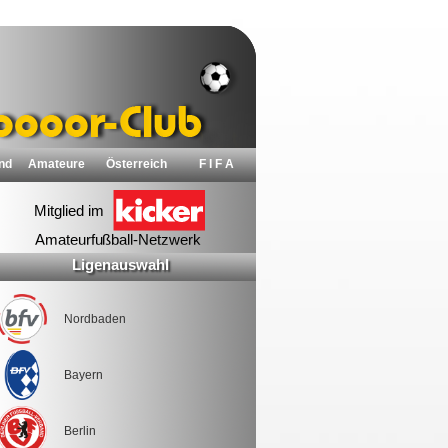
nd
Amateure
Österreich
F I F A
Ligenauswahl
Nordbaden
Bayern
Berlin