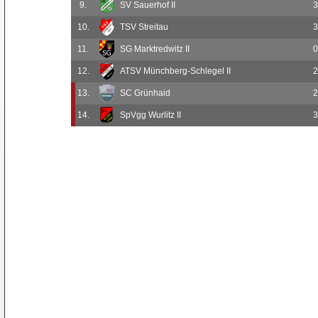
9.
SV Sauerhof II
3
10.
TSV Streitau
3
11.
SG Marktredwitz II
0
12.
ATSV Münchberg-Schlegel II
2
13.
SC Grünhaid
2
14.
SpVgg Wurlitz II
3