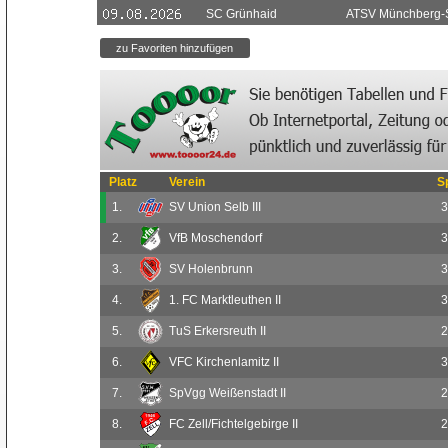
SC Grünhaid
ATSV Münchberg-Sc
Platz
Verein
S
1.
SV Union Selb III
3
2.
VfB Moschendorf
3
3.
SV Holenbrunn
3
4.
1. FC Marktleuthen II
3
5.
TuS Erkersreuth II
2
6.
VFC Kirchenlamitz II
3
7.
SpVgg Weißenstadt II
2
8.
FC Zell/Fichtelgebirge II
2