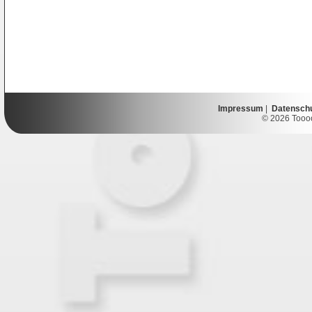
Impressum
|
Datensch
© 2026 Toooor