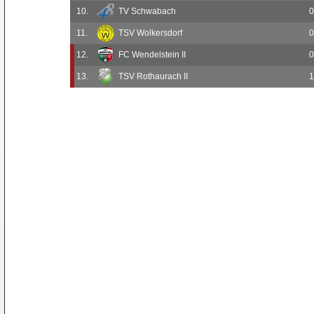
10.
TV Schwabach
0
11.
TSV Wolkersdorf
0
12.
FC Wendelstein II
0
13.
TSV Rothaurach II
1