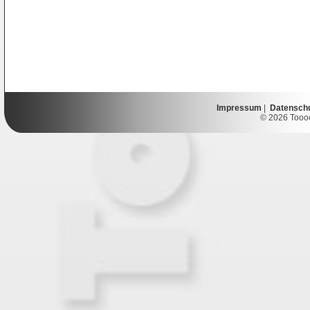
Impressum
|
Datensch
© 2026 Toooor