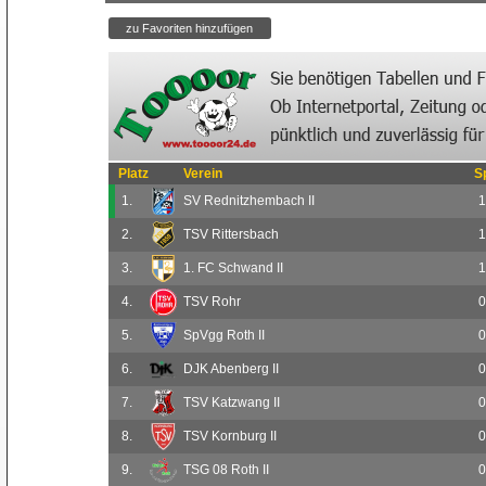
Platz
Verein
S
1.
SV Rednitzhembach II
1
2.
TSV Rittersbach
1
3.
1. FC Schwand II
1
4.
TSV Rohr
0
5.
SpVgg Roth II
0
6.
DJK Abenberg II
0
7.
TSV Katzwang II
0
8.
TSV Kornburg II
0
9.
TSG 08 Roth II
0