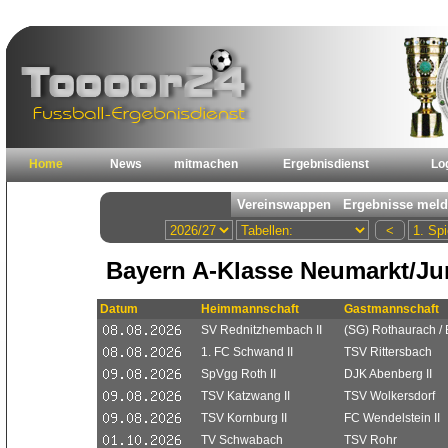
Home
News
mitmachen
Ergebnisdienst
Lo
Bayern A-Klasse Neumarkt/Ju
Datum
Heimmannschaft
Gastmannschaft
SV Rednitzhembach II
(SG) Rothaurach /
1. FC Schwand II
TSV Rittersbach
SpVgg Roth II
DJK Abenberg II
TSV Katzwang II
TSV Wolkersdorf
TSV Kornburg II
FC Wendelstein II
TV Schwabach
TSV Rohr