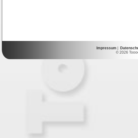
Impressum
|
Datensch
© 2026 Toooor