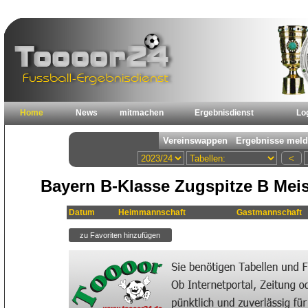
Home
News
mitmachen
Ergebnisdienst
Lo
Bayern B-Klasse Zugspitze B Meis
Datum
Heimmannschaft
Gastmannschaft