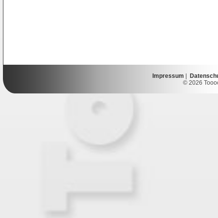
Impressum
|
Datensch
© 2026 Toooor