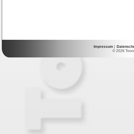
Impressum
|
Datensch
© 2026 Toooor