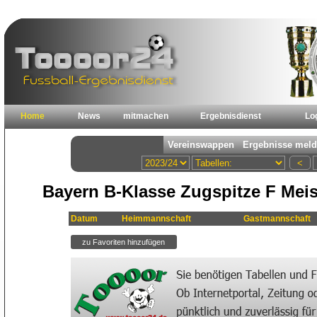
Home
News
mitmachen
Ergebnisdienst
Lo
Bayern B-Klasse Zugspitze F Meis
Datum
Heimmannschaft
Gastmannschaft