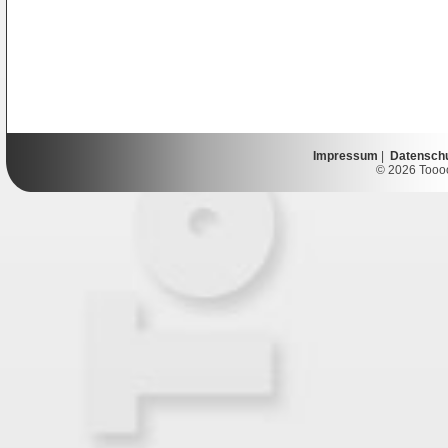
Impressum
|
Datensch
© 2026 Toooor