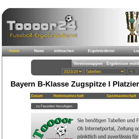
Home
News
mitmachen
Ergebnisdienst
Lo
Bayern B-Klasse Zugspitze I Platzi
Datum
Heimmannschaft
Gastmannschaft