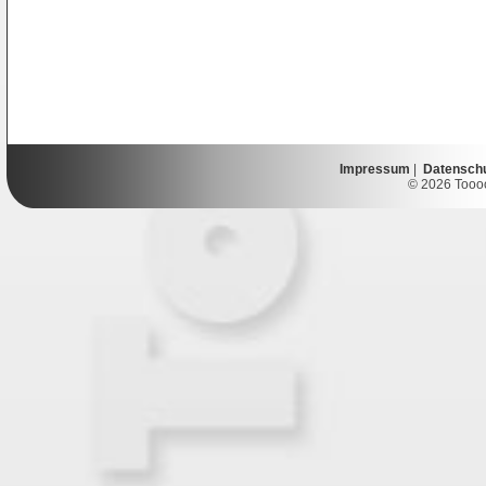
Impressum
|
Datensch
© 2026 Toooor