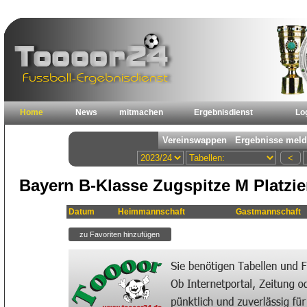
Home
News
mitmachen
Ergebnisdienst
Lo
Bayern B-Klasse Zugspitze M Platzi
Datum
Heimmannschaft
Gastmannschaft