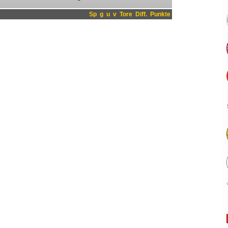
Sp
g
u
v
Tore
Diff.
Punkte