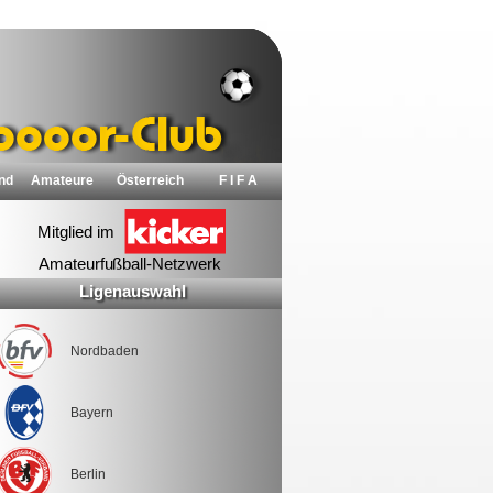
nd
Amateure
Österreich
F I F A
Ligenauswahl
Nordbaden
Bayern
Berlin