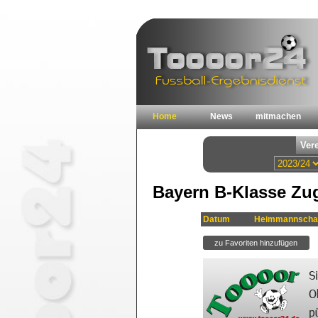
Home
News
mitmachen
Bayern B-Klasse Zug
Datum
Heimmannscha