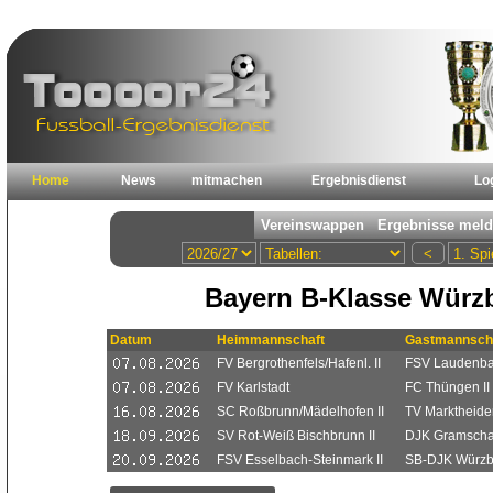
Home
News
mitmachen
Ergebnisdienst
Lo
Bayern B-Klasse Würz
Datum
Heimmannschaft
Gastmannsch
FV Bergrothenfels/Hafenl. II
FSV Laudenbach
FV Karlstadt
FC Thüngen II
SC Roßbrunn/Mädelhofen II
TV Marktheiden
SV Rot-Weiß Bischbrunn II
DJK Gramschat
FSV Esselbach-Steinmark II
SB-DJK Würzb