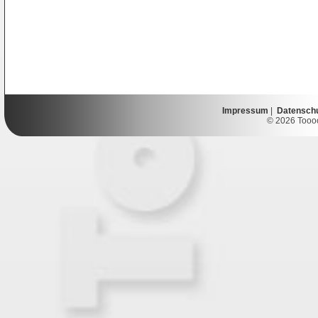
Impressum
|
Datensch
© 2026 Toooor