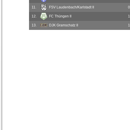
11.
FSV Laudenbach/Karlstadt II
0
12.
FC Thüngen II
1
13.
DJK Gramschatz II
1