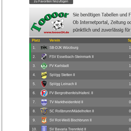
Platz
Verein
S
1.
SB-DJK Würzburg
1
2.
FSV Esselbach-Steinmark II
1
3.
FV Karlstadt
1
4.
SpVgg Stetten II
1
5.
SpVgg Leinach II
1
6.
FV Bergrothenfels/Hafenl. II
1
7.
TV Marktheidenfeld II
0
8.
SC Roßbrunn/Mädelhofen II
0
9.
SV Rot-Weiß Bischbrunn II
0
10.
SV Bavaria Trennfeld II
0