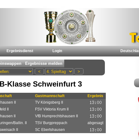
Ergebnisdienst
Login
Deutschla
B-Klasse Schweinfurt 3
schaft
Gastmannschaft
Ergebnis
hausen II
TV Königsberg II
eld II
FSV Viktoria Krum II
hausen II
VfB Humprechtshausen II
ringen/Ballin. II
TSV Burgpreppach
abgesagt
weisach II
SC Ebertshausen