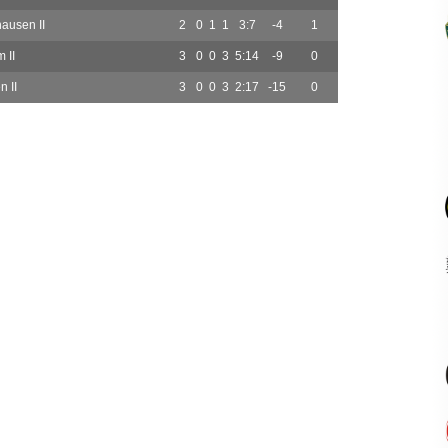
ausen II
2
0
1
1
3:7
-4
1
 II
3
0
0
3
5:14
-9
0
 II
3
0
0
3
2:17
-15
0