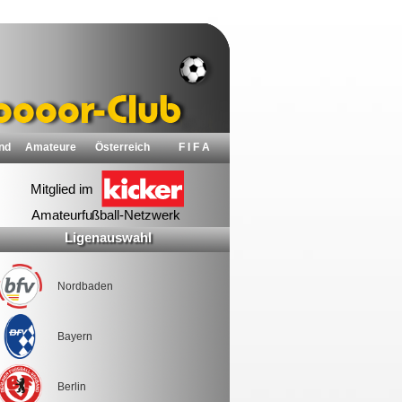
nd
Amateure
Österreich
F I F A
Ligenauswahl
Nordbaden
Bayern
Berlin