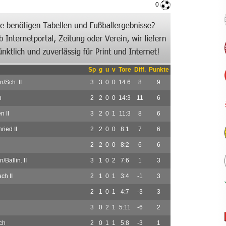
0
Sp
g
u
v
Tore
Diff.
Punkte
/Sch. II
3
3
0
0
14:6
8
9
n
2
2
0
0
14:3
11
6
 II
3
2
0
1
11:3
8
6
ried II
2
2
0
0
8:1
7
6
2
2
0
0
8:2
6
6
/Ballin. II
3
1
0
2
7:6
1
3
ch II
2
1
0
1
3:4
-1
3
2
1
0
1
4:7
-3
3
3
0
2
1
5:11
-6
2
ch
2
0
1
1
5:8
-3
1