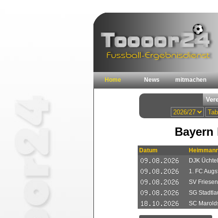
Home
News
mitmachen
Bayern 
Datum
Heimmann
DJK Üchtel
1. FC Augsf
SV Friesen
SG Stadtlau
SC Marolds