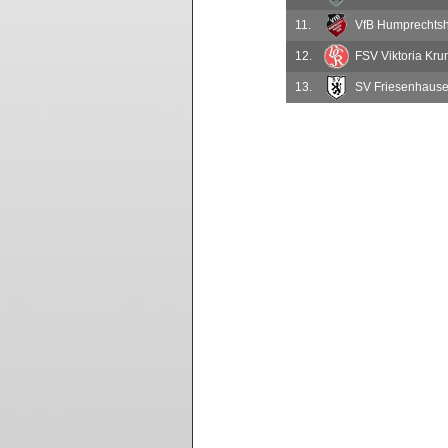
11.
VfB Humprechtsh
12.
FSV Viktoria Krum
13.
SV Friesenhausen