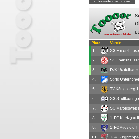
Platz
Verein
1.
SG Ermershausen
2.
SC Ebertshause
3.
DJK Üchtelhausen
4.
Sprfd Unterhohen
5.
TV Königsberg II
6.
SG Stadtlauringen
7.
SC Maroldsweisa
8.
1. FC Knetzgau II
9.
1. FC Augsfeld II
10.
TSV Burgpreppa