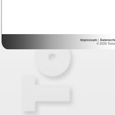
Impressum
|
Datensch
© 2026 Toooor