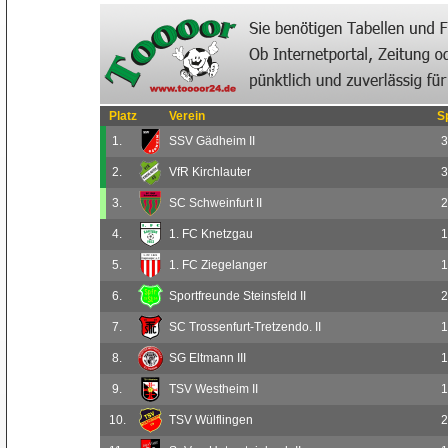
Platz
Verein
S
1.
SSV Gädheim II
3
2.
VfR Kirchlauter
3
3.
SC Schweinfurt II
2
4.
1. FC Knetzgau
1
5.
1. FC Ziegelanger
1
6.
Sportfreunde Steinsfeld II
2
7.
SC Trossenfurt-Tretzendo. II
1
8.
SG Eltmann III
1
9.
TSV Westheim II
1
10.
TSV Wülflingen
2