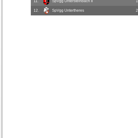
11.
SpVgg Untersteinbach II
1
12.
SpVgg Untertheres
2