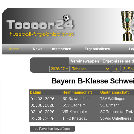
Home
News
mitmachen
Ergebnisdienst
Lo
Bayern B-Klasse Schwei
Datum
Heimmannschaft
Gastmannschaft
SC Schweinfurt II
TSV Wülflingen
SSV Gädheim II
SG Eltmann III
VfR Kirchlauter
SC Trossenfurt-Tretz
1. FC Knetzgau
SpVgg Untertheres