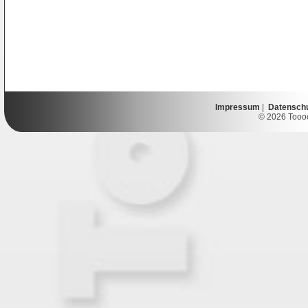
Impressum
|
Datensch
© 2026 Toooor