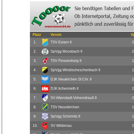
Platz
Verein
S
1.
TSV Eslarn II
2
2.
SpVgg Moosbach II
2
3.
TSV Flossenbürg II
1
4.
SpVgg Windischeschenbach II
1
5.
DJK Neukirchen St.Chr. II
1
6.
DJK Irchenrieth II
2
7.
SV Altenstadt-Vohenstrauß II
2
8.
TSV Neunkirchen
1
9.
SpVgg Schirmitz II
1
10.
SV Wildenau
2