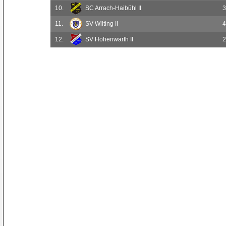
10.
SC Arrach-Haibühl II
3
11.
SV Wilting II
4
12.
SV Hohenwarth II
2