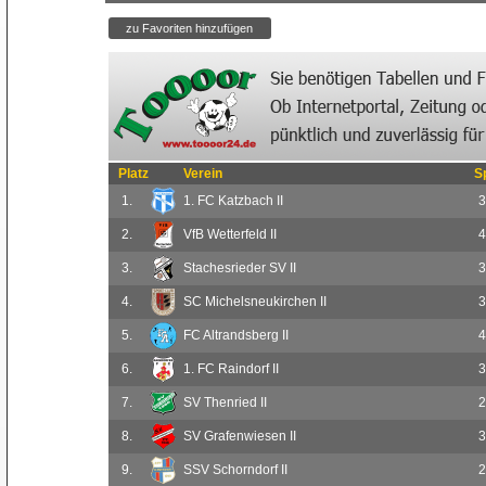
Platz
Verein
S
1.
1. FC Katzbach II
3
2.
VfB Wetterfeld II
4
3.
Stachesrieder SV II
3
4.
SC Michelsneukirchen II
3
5.
FC Altrandsberg II
4
6.
1. FC Raindorf II
3
7.
SV Thenried II
2
8.
SV Grafenwiesen II
3
9.
SSV Schorndorf II
2