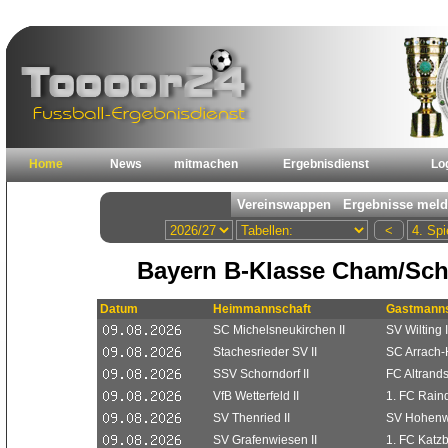
Home
News
mitmachen
Ergebnisdienst
Lo
Bayern B-Klasse Cham/Sch
Datum
Heimmannschaft
Gastmanns
SC Michelsneukirchen II
SV Wilting I
Stachesrieder SV II
SC Arrach-H
SSV Schorndorf II
FC Altrands
VfB Wetterfeld II
1. FC Raindo
SV Thenried II
SV Hohenwa
SV Grafenwiesen II
1. FC Katzb