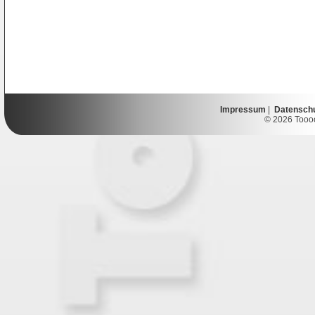
Impressum
|
Datensch
© 2026 Toooor