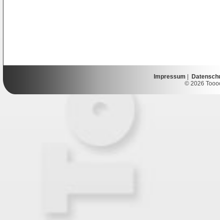
Impressum
|
Datensch
© 2026 Toooor