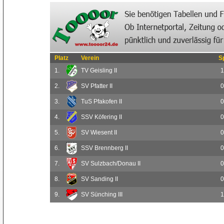
Platz
Verein
S
1.
TV Geisling II
1
2.
SV Pfatter II
0
3.
TuS Pfakofen II
0
4.
SSV Köfering II
0
5.
SV Wiesent II
0
6.
SSV Brennberg II
0
7.
SV Sulzbach/Donau II
0
8.
SV Sanding II
0
9.
SV Sünching III
1