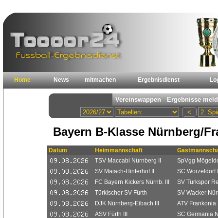
Home
News
mitmachen
Ergebnisdienst
Lo
Bayern B-Klasse Nürnberg/F
Datum
Heimmannschaft
Gastmannscha
TSV Maccabi Nürnberg II
SpVgg Mögeldo
SV Maiach-Hinterhof II
SC Worzeldorf I
FC Bayern Kickers Nürnb. III
SV Türkspor Rei
Türkischer SV Fürth
SV Wacker Nürn
DJK Nürnberg-Eibach III
ATV Frankonia
ASV Fürth III
SC Germania N