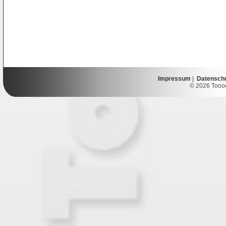
Impressum
|
Datensch
© 2026 Toooor