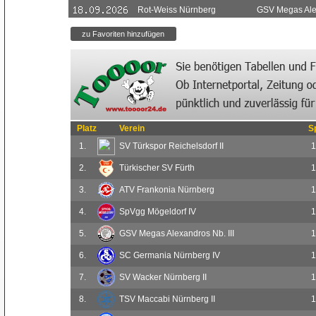
Rot-Weiss Nürnberg
GSV Megas Alex
Platz
Verein
S
1.
SV Türkspor Reichelsdorf II
1
2.
Türkischer SV Fürth
1
3.
ATV Frankonia Nürnberg
1
4.
SpVgg Mögeldorf IV
1
5.
GSV Megas Alexandros Nb. III
1
6.
SC Germania Nürnberg IV
1
7.
SV Wacker Nürnberg II
1
8.
TSV Maccabi Nürnberg II
1