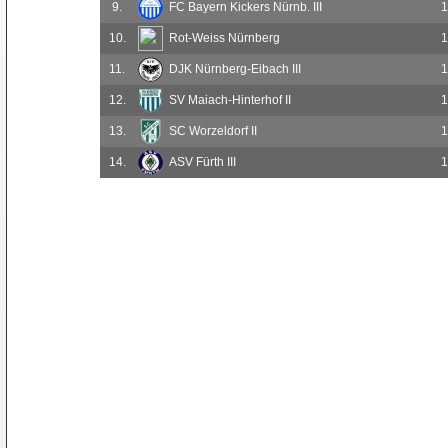
9.
FC Bayern Kickers Nürnb. III
1
10.
Rot-Weiss Nürnberg
1
11.
DJK Nürnberg-Eibach III
1
12.
SV Maiach-Hinterhof II
1
13.
SC Worzeldorf II
1
14.
ASV Fürth III
1