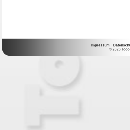
Impressum
|
Datensch
© 2026 Toooor