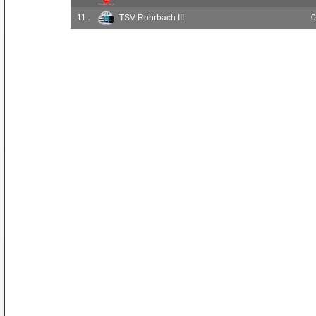
11.
TSV Rohrbach III
0