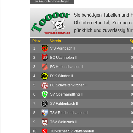
Platz
Verein
S
1.
VfB Pörnbach II
0
2.
BC Uttenhofen II
0
3.
FC Hettenshausen II
0
4.
DJK Winden II
0
5.
FC Schweitenkirchen II
0
6.
SV Oberhaindlfing II
0
7.
SV Fahlenbach II
0
8.
TSV Reichertshausen II
0
9.
TSV Wolnzach II
0
10.
Türkischer SV Pfaffenhofen
0