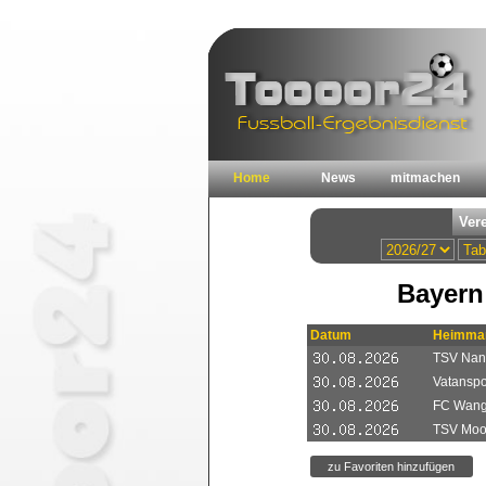
Home
News
mitmachen
Bayern
Datum
Heimman
TSV Nand
Vatanspo
FC Wan
TSV Moos