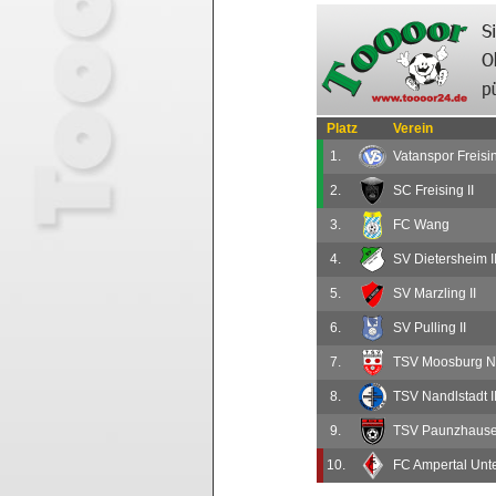
Platz
Verein
1.
Vatanspor Freisi
2.
SC Freising II
3.
FC Wang
4.
SV Dietersheim I
5.
SV Marzling II
6.
SV Pulling II
7.
TSV Moosburg Ne
8.
TSV Nandlstadt I
9.
TSV Paunzhaus
10.
FC Ampertal Unte