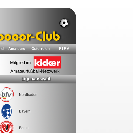
nd
Amateure
Österreich
F I F A
Ligenauswahl
Nordbaden
Bayern
Berlin