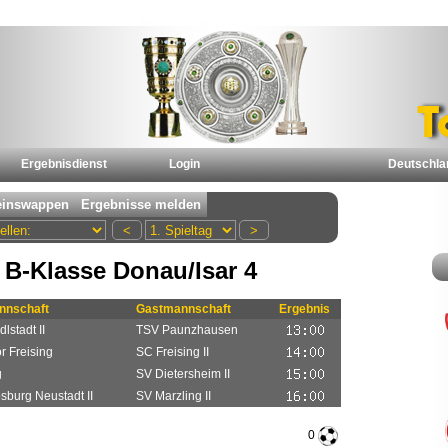
Ergebnisdienst
Login
Deutschla
 B-Klasse Donau/Isar 4
nschaft
Gastmannschaft
Ergebnis
lstadt II
TSV Paunzhausen
r Freising
SC Freising II
g
SV Dietersheim II
burg Neustadt II
SV Marzling II
0