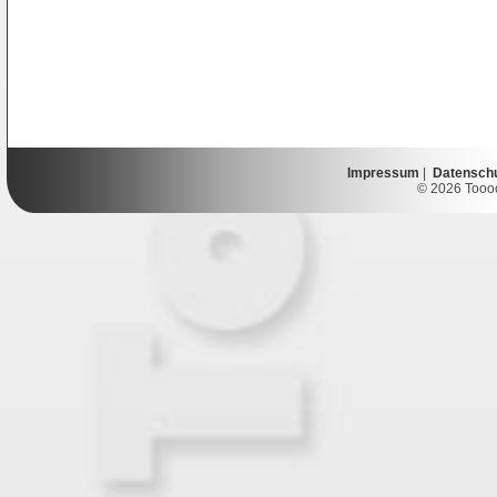
Impressum
|
Datensch
© 2026 Toooor