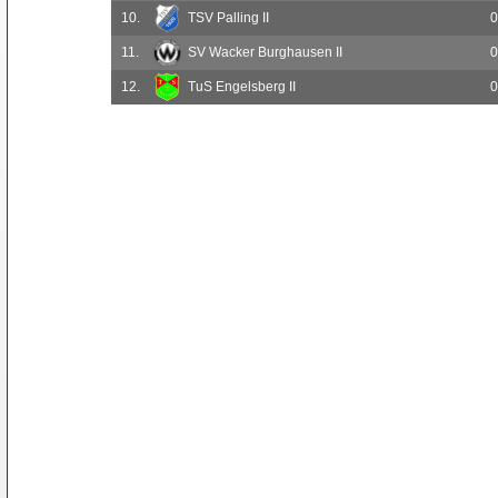
10.
TSV Palling II
0
11.
SV Wacker Burghausen II
0
12.
TuS Engelsberg II
0