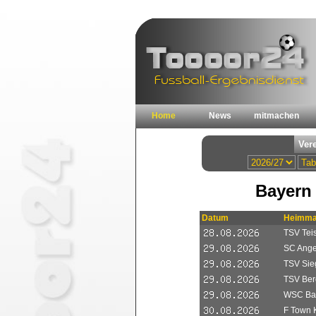
Home
News
mitmachen
Bayern 
Datum
Heimma
TSV Teis
SC Anger
TSV Sieg
TSV Berg
WSC Bay
F Town 