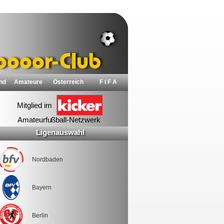
nd
Amateure
Österreich
F I F A
Ligenauswahl
Nordbaden
Bayern
Berlin