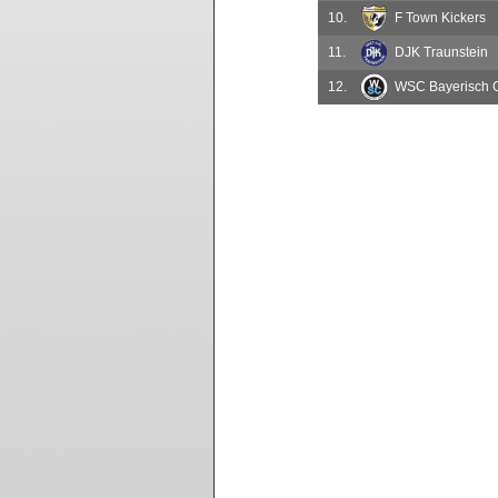
10.
F Town Kickers
11.
DJK Traunstein
12.
WSC Bayerisch G