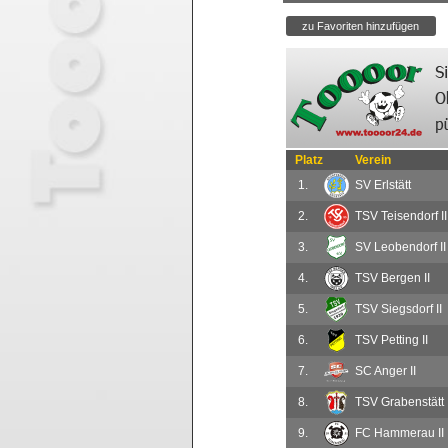
Platz
Verein
1.
SV Erlstätt
2.
TSV Teisendorf II
3.
SV Leobendorf II
4.
TSV Bergen II
5.
TSV Siegsdorf II
6.
TSV Petting II
7.
SC Anger II
8.
TSV Grabenstätt I
9.
FC Hammerau II