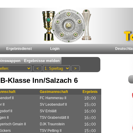
Ergebnisdienst
Login
Deutschla
B-Klasse Inn/Salzach 6
nnschaft
Gastmannschaft
Ergebnis
endorf II
FC Hammerau II
 II
SV Leobendorf II
sdorf II
SV Erlstätt
en II
TSV Grabenstätt II
erisch Gmain II
DJK Traunstein
Kickers
TSV Petting II